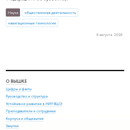
Наука
общественная деятельность
навигационные технологии
6 августа 2018
О ВЫШКЕ
ОБ
Цифры и факты
Ли
Руководство и структура
Дов
Устойчивое развитие в НИУ ВШЭ
Ол
Преподаватели и сотрудники
При
Корпуса и общежития
Вы
Закупки
При