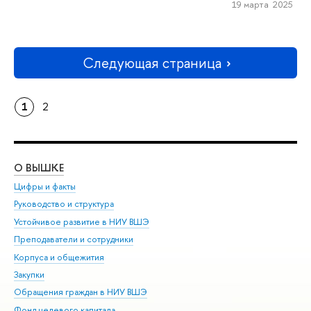
19 марта 2025
Следующая страница
1
2
О ВЫШКЕ
ОБ
Цифры и факты
Ли
Руководство и структура
Дов
Устойчивое развитие в НИУ ВШЭ
Ол
Преподаватели и сотрудники
При
Корпуса и общежития
Вы
Закупки
При
Обращения граждан в НИУ ВШЭ
Ас
Фонд целевого капитала
До