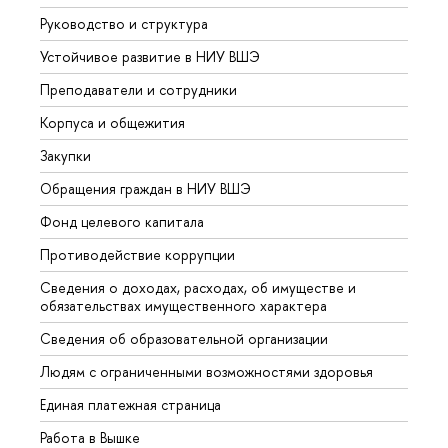
Руководство и структура
Довуз
Устойчивое развитие в НИУ ВШЭ
Олим
Преподаватели и сотрудники
Прием
Корпуса и общежития
Вышк
Закупки
Прием
Обращения граждан в НИУ ВШЭ
Аспир
Фонд целевого капитала
Допол
Противодействие коррупции
Центр
Сведения о доходах, расходах, об имуществе и
Бизне
обязательствах имущественного характера
Образ
Сведения об образовательной организации
Обрат
Людям с ограниченными возможностями здоровья
Единая платежная страница
Работа в Вышке