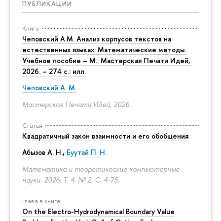
ПУБЛИКАЦИИ
Книга
Чеповский А.М. Анализ корпусов текстов на
естественных языках. Математические методы.
Учебное пособие – М.: Мастерская Печати Идей,
2026. – 274 с.: илл.
Чеповский А. М.
Мастерская Печати Идей, 2026.
Статья
Квадратичный закон взаимности и его обобщения
Абызов А. Н.,
Буутай П. Н.
Математика и теоретические компьютерные
науки. 2026. Т. 4. № 2.
С. 4-75.
Глава в книге
On the Electro-Hydrodynamical Boundary Value