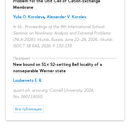
Problem for the Unit Cell of Cation-Exchange
Membrane
Yulia O. Koroleva
,
Alexander V. Korolev
.
In bk.: Proceedings of the 9th International School-
Seminar on Nonlinear Analysis and Extremal Problems
(NLA-2026). Irkutsk, Russia, June 22–26, 2026.. Irkutsk:
ISDCT SB RAS, 2026.
P. 132-133.
Препринт
New bound on S1× S2-setting Bell locality of a
nonseparable Werner state
Loubenets E. R.
quant-ph. arxiv.org. Cornell University, 2026.
No. 2607.18050.
Все публикации