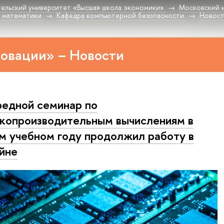
ельский университет «Высшая школа экономики»
Московский 
 математики
Кафедра компьютерной безопасности
Новос
овации» – Новости
едной семинар по
копроизводительным вычислениям в
м учебном году продолжил работу в
йне