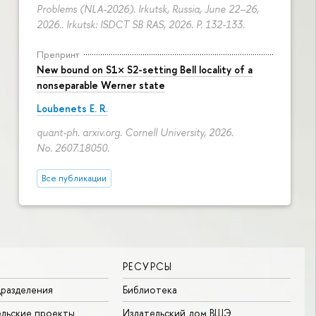
Problems (NLA-2026). Irkutsk, Russia, June 22–26,
2026.. Irkutsk: ISDCT SB RAS, 2026.
P. 132-133.
Препринт
New bound on S1× S2-setting Bell locality of a
nonseparable Werner state
Loubenets E. R.
quant-ph. arxiv.org. Cornell University, 2026.
No. 2607.18050.
Все публикации
РЕСУРСЫ
разделения
Библиотека
льские проекты
Издательский дом ВШЭ