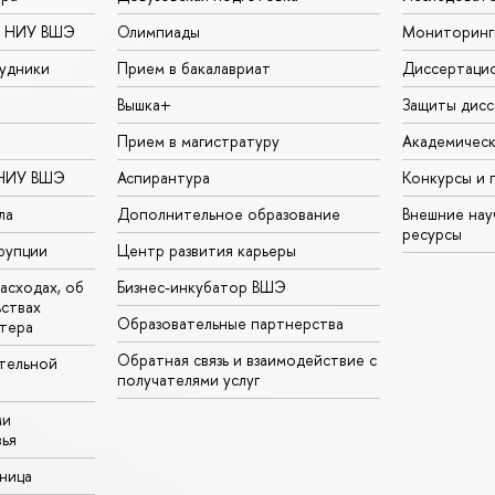
в НИУ ВШЭ
Олимпиады
Мониторинг
удники
Прием в бакалавриат
Диссертаци
Вышка+
Защиты дисс
Прием в магистратуру
Академическ
 НИУ ВШЭ
Аспирантура
Конкурсы и 
ла
Дополнительное образование
Внешние на
ресурсы
рупции
Центр развития карьеры
асходах, об
Бизнес-инкубатор ВШЭ
ьствах
Образовательные партнерства
тера
Обратная связь и взаимодействие с
тельной
получателями услуг
ми
ья
аница