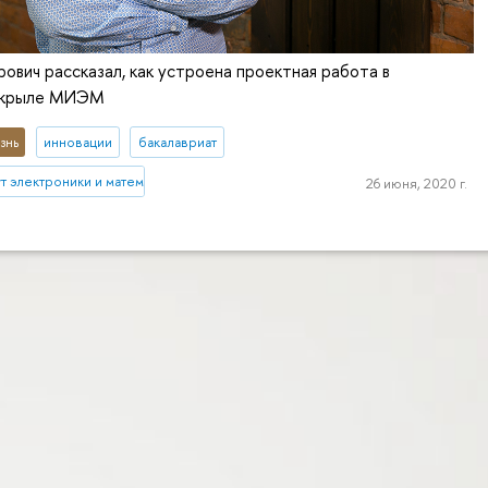
ович рассказал, как устроена проектная работа в
 крыле МИЭМ
знь
инновации
бакалавриат
 электроники и математики им. А.Н. Тихонова
26 июня, 2020 г.