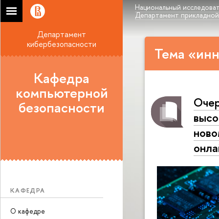
Национальный исследоват
Департамент прикладной
Департамент
кибербезопасности
Тема «инн
Кафедра
компьютерной
Очер
безопасности
высо
ново
онла
КАФЕДРА
О кафедре