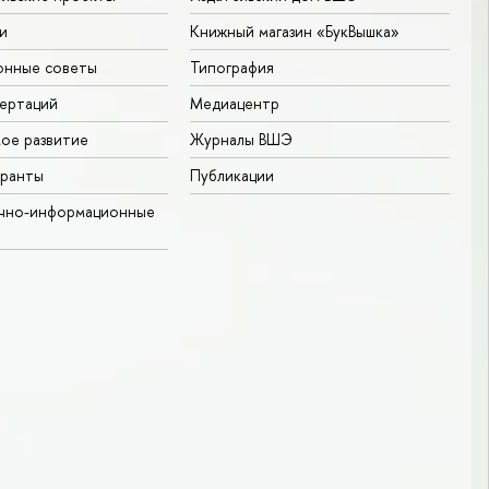
и
Книжный магазин «БукВышка»
онные советы
Типография
ертаций
Медиацентр
ое развитие
Журналы ВШЭ
гранты
Публикации
учно-информационные