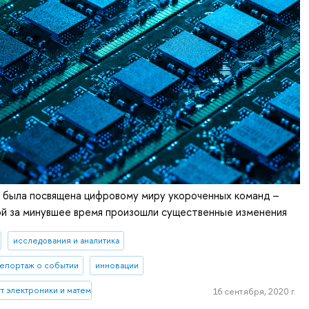
а была посвящена цифровому миру укороченных команд –
ой за минувшее время произошли существенные изменения
исследования и аналитика
епортаж о событии
инновации
 электроники и математики им. А.Н. Тихонова
16 сентября, 2020 г.