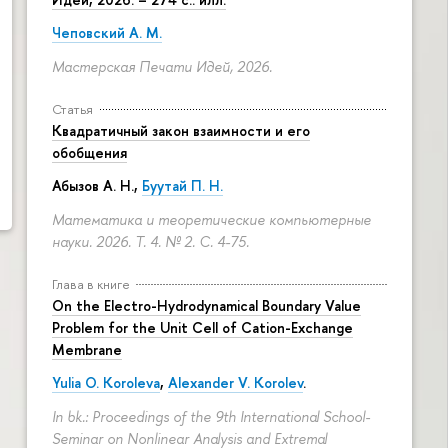
Чеповский А. М.
Мастерская Печати Идей, 2026.
Статья
Квадратичный закон взаимности и его
обобщения
Абызов А. Н.,
Буутай П. Н.
Математика и теоретические компьютерные
науки. 2026. Т. 4. № 2.
С. 4-75.
Глава в книге
On the Electro-Hydrodynamical Boundary Value
Problem for the Unit Cell of Cation-Exchange
Membrane
Yulia O. Koroleva
,
Alexander V. Korolev
.
In bk.: Proceedings of the 9th International School-
Seminar on Nonlinear Analysis and Extremal