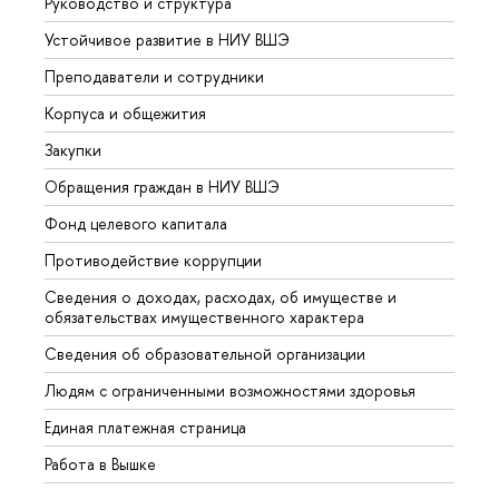
Руководство и структура
Довуз
Устойчивое развитие в НИУ ВШЭ
Олим
Преподаватели и сотрудники
Прием
Корпуса и общежития
Вышк
Закупки
Прием
Обращения граждан в НИУ ВШЭ
Аспир
Фонд целевого капитала
Допол
Противодействие коррупции
Центр
Сведения о доходах, расходах, об имуществе и
Бизне
обязательствах имущественного характера
Образ
Сведения об образовательной организации
Обрат
Людям с ограниченными возможностями здоровья
Единая платежная страница
Работа в Вышке