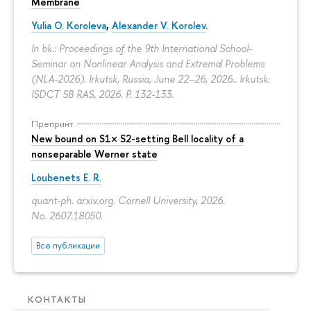
Membrane
Yulia O. Koroleva
,
Alexander V. Korolev
.
In bk.: Proceedings of the 9th International School-
Seminar on Nonlinear Analysis and Extremal Problems
(NLA-2026). Irkutsk, Russia, June 22–26, 2026.. Irkutsk:
ISDCT SB RAS, 2026.
P. 132-133.
Препринт
New bound on S1× S2-setting Bell locality of a
nonseparable Werner state
Loubenets E. R.
quant-ph. arxiv.org. Cornell University, 2026.
No. 2607.18050.
Все публикации
КОНТАКТЫ