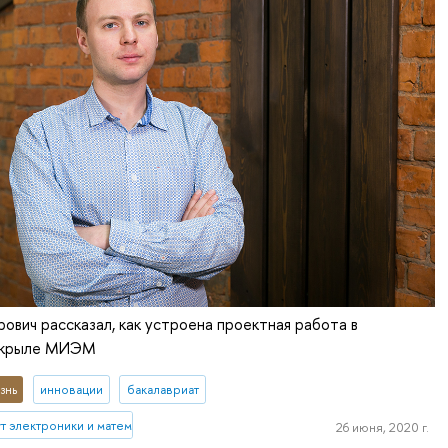
ович рассказал, как устроена проектная работа в
 крыле МИЭМ
знь
инновации
бакалавриат
 электроники и математики им. А.Н. Тихонова
26 июня, 2020 г.