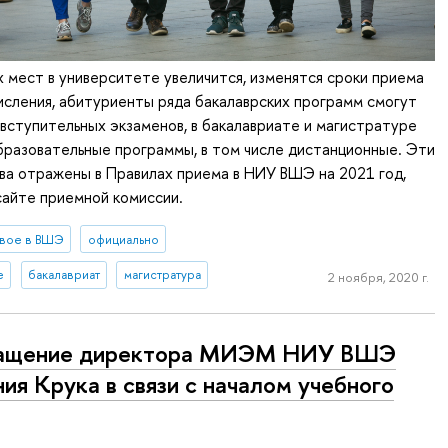
мест в университете увеличится, изменятся сроки приема
исления, абитуриенты ряда бакалаврских программ смогут
 вступительных экзаменов, в бакалавриате и магистратуре
бразовательные программы, в том числе дистанционные. Эти
ва отражены в Правилах приема в НИУ ВШЭ на 2021 год,
сайте приемной комиссии.
вое в ВШЭ
официально
е
бакалавриат
магистратура
2 ноября, 2020 г.
ащение директора МИЭМ НИУ ВШЭ
ния Крука в связи с началом учебного