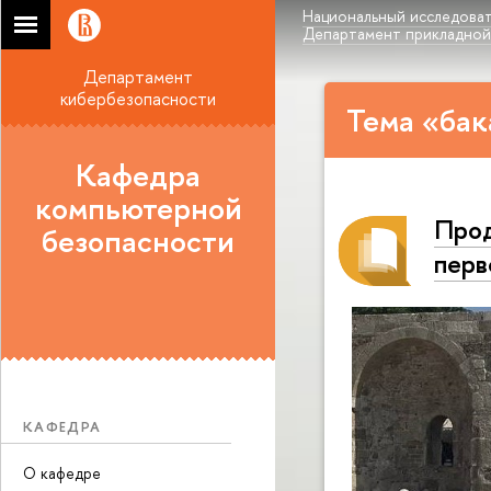
Национальный исследоват
Департамент прикладной
Департамент
кибербезопасности
Тема «бак
Кафедра
компьютерной
Прод
безопасности
перв
КАФЕДРА
О кафедре