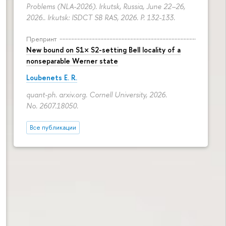
Problems (NLA-2026). Irkutsk, Russia, June 22–26,
2026.. Irkutsk: ISDCT SB RAS, 2026.
P. 132-133.
Препринт
New bound on S1× S2-setting Bell locality of a
nonseparable Werner state
Loubenets E. R.
quant-ph. arxiv.org. Cornell University, 2026.
No. 2607.18050.
Все публикации