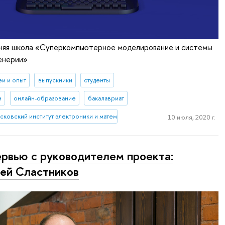
етняя школа «Суперкомпьютерное моделирование и системы
енерии»
еи и опыт
выпускники
студенты
и
онлайн-образование
бакалавриат
ковский институт электроники и математики им. А.Н. Тихонова
10 июля, 2020 г.
рвью с руководителем проекта:
ей Сластников