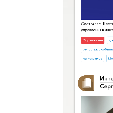
Состоялась II л
управления в инж
Образование
ид
репортаж о событи
магистратура
Мос
Инте
Серг