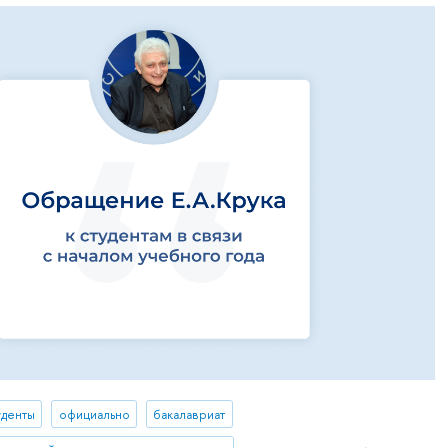
уденты
официально
бакалавриат