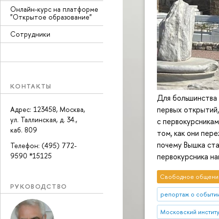
Онлайн-курс на платформе
"Открытое образование"
Сотрудники
КОНТАКТЫ
Для большинства 
первых открытий
Адрес: 123458, Москва,
ул. Таллинская, д. 34.,
с первокурсника
каб. 809
том, как они пер
почему Вышка ста
Телефон: (495) 772-
первокурсника на
9590 *15125
Свободное общени
РУКОВОДСТВО
репортаж о событи
Московский институт