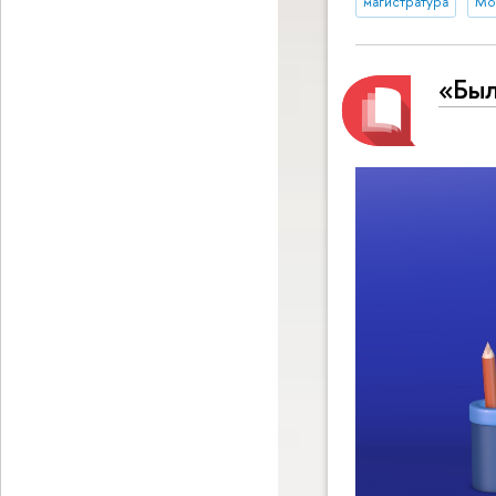
магистратура
Мос
«Был