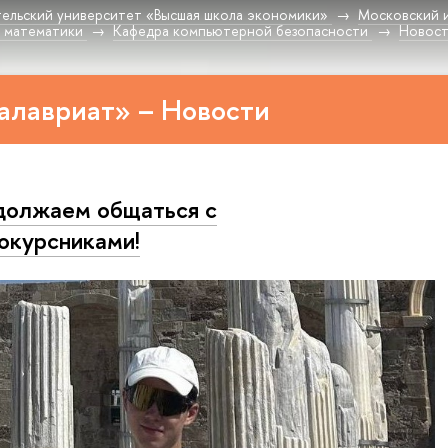
ельский университет «Высшая школа экономики»
Московский 
 математики
Кафедра компьютерной безопасности
Новос
алавриат» – Новости
олжаем общаться с
окурсниками!