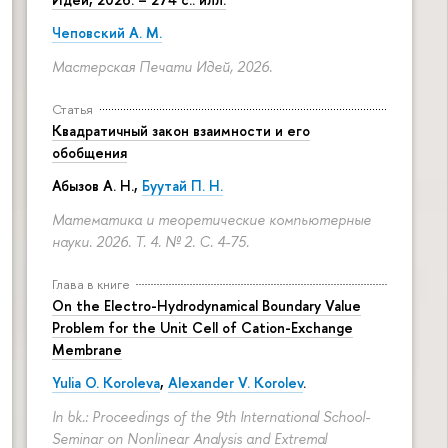
Чеповский А. М.
Мастерская Печати Идей, 2026.
Статья
Квадратичный закон взаимности и его
обобщения
Абызов А. Н.,
Буутай П. Н.
Математика и теоретические компьютерные
науки. 2026. Т. 4. № 2.
С. 4-75.
Глава в книге
On the Electro-Hydrodynamical Boundary Value
Problem for the Unit Cell of Cation-Exchange
Membrane
Yulia O. Koroleva
,
Alexander V. Korolev
.
In bk.: Proceedings of the 9th International School-
Seminar on Nonlinear Analysis and Extremal