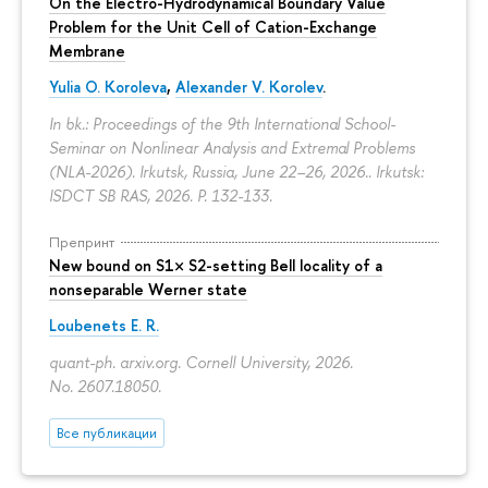
On the Electro-Hydrodynamical Boundary Value
Problem for the Unit Cell of Cation-Exchange
Membrane
Yulia O. Koroleva
,
Alexander V. Korolev
.
In bk.: Proceedings of the 9th International School-
Seminar on Nonlinear Analysis and Extremal Problems
(NLA-2026). Irkutsk, Russia, June 22–26, 2026.. Irkutsk:
ISDCT SB RAS, 2026.
P. 132-133.
Препринт
New bound on S1× S2-setting Bell locality of a
nonseparable Werner state
Loubenets E. R.
quant-ph. arxiv.org. Cornell University, 2026.
No. 2607.18050.
Все публикации