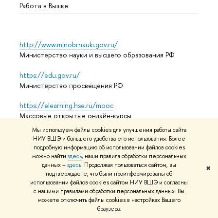
Работа в Вышке
http://www.minobrnauki.gov.ru/
Министерство науки и высшего образования РФ
https://edu.gov.ru/
Министерство просвещения РФ
https://elearning.hse.ru/mooc
Массовые открытые онлайн-курсы
Мы используем файлы cookies для улучшения работы сайта
НИУ ВШЭ и большего удобства его использования. Более
подробную информацию об использовании файлов cookies
© НИУ ВШЭ 1993–2026
Адреса и контакты
Условия
можно найти
здесь
, наши правила обработки персональных
использования материалов
Политика конфиденциальности
данных –
здесь
. Продолжая пользоваться сайтом, вы
✖
Карта сайта
подтверждаете, что были проинформированы об
использовании файлов cookies сайтом НИУ ВШЭ и согласны
Редактору
с нашими правилами обработки персональных данных. Вы
можете отключить файлы cookies в настройках Вашего
браузера.