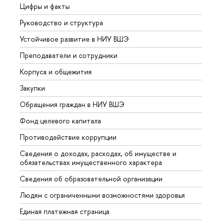
Цифры и факты
Лице
Руководство и структура
Довуз
Устойчивое развитие в НИУ ВШЭ
Олим
Преподаватели и сотрудники
Прием
Корпуса и общежития
Вышк
Закупки
Прием
Обращения граждан в НИУ ВШЭ
Аспир
Фонд целевого капитала
Допол
Противодействие коррупции
Центр
Сведения о доходах, расходах, об имуществе и
Бизне
обязательствах имущественного характера
Образ
Сведения об образовательной организации
Обрат
Людям с ограниченными возможностями здоровья
Единая платежная страница