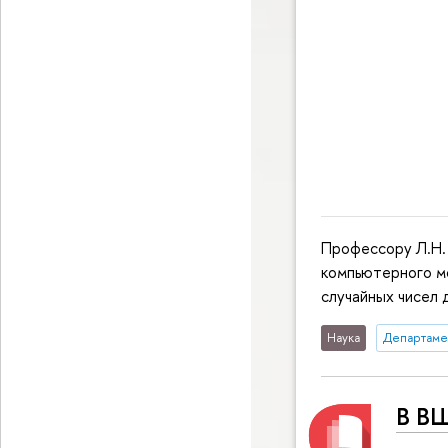
Профессору Л.Н.
компьютерного м
случайных чисел 
Наука
Департаме
В ВШ