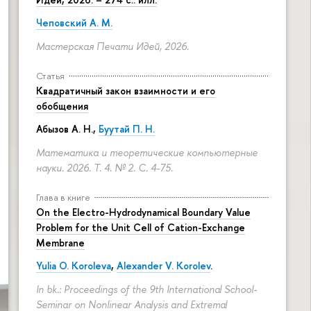
Чеповский А. М.
Мастерская Печати Идей, 2026.
Статья
Квадратичный закон взаимности и его
обобщения
Абызов А. Н.,
Буутай П. Н.
Математика и теоретические компьютерные
науки. 2026. Т. 4. № 2.
С. 4-75.
Глава в книге
On the Electro-Hydrodynamical Boundary Value
Problem for the Unit Cell of Cation-Exchange
Membrane
Yulia O. Koroleva
,
Alexander V. Korolev
.
In bk.: Proceedings of the 9th International School-
Seminar on Nonlinear Analysis and Extremal