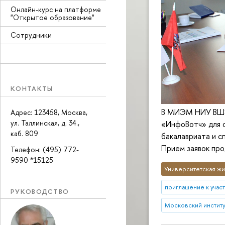
Онлайн-курс на платформе
"Открытое образование"
Сотрудники
КОНТАКТЫ
В МИЭМ НИУ ВШЭ 
Адрес: 123458, Москва,
ул. Таллинская, д. 34.,
«ИнфоВотч» для 
каб. 809
бакалавриата и с
Прием заявок про
Телефон: (495) 772-
9590 *15125
Университетская жи
приглашение к учас
РУКОВОДСТВО
Московский институт