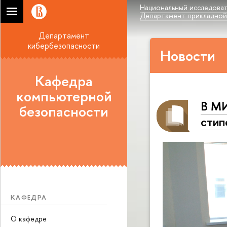
Национальный исследоват
Департамент прикладной
Департамент
кибербезопасности
Новости
Кафедра
компьютерной
В МИ
безопасности
стип
КАФЕДРА
О кафедре