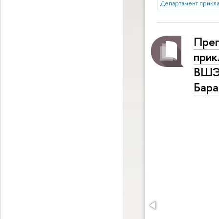
Департамент прикла
Преп
при
ВШЭ 
Бара