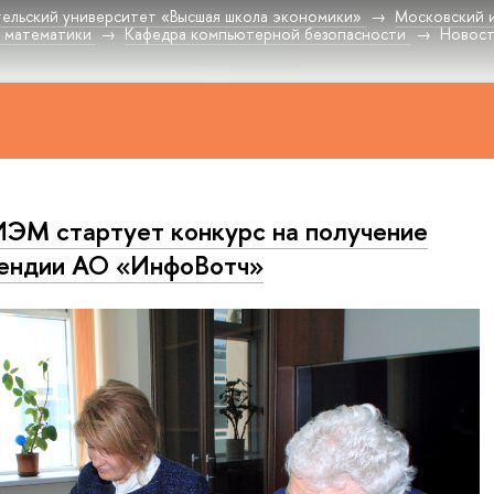
ельский университет «Высшая школа экономики»
Московский 
 математики
Кафедра компьютерной безопасности
Новос
ЭМ стартует конкурс на получение
ендии АО «ИнфоВотч»