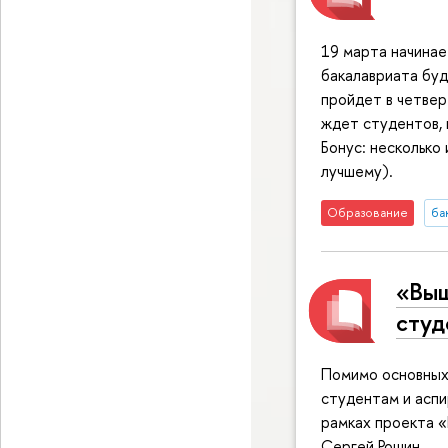
19 марта начинае
бакалавриата буду
пройдет в четвер
ждет студентов,
Бонус: несколько
лучшему).
Образование
ба
«Выш
студ
Помимо основных
студентам и аспи
рамках проекта 
Сергей Рощин.