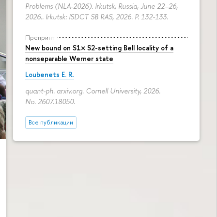
Problems (NLA-2026). Irkutsk, Russia, June 22–26,
2026.. Irkutsk: ISDCT SB RAS, 2026.
P. 132-133.
Препринт
New bound on S1× S2-setting Bell locality of a
nonseparable Werner state
Loubenets E. R.
quant-ph. arxiv.org. Cornell University, 2026.
No. 2607.18050.
Все публикации