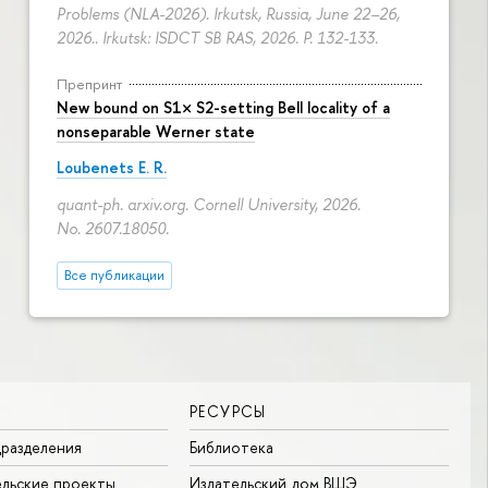
Problems (NLA-2026). Irkutsk, Russia, June 22–26,
2026.. Irkutsk: ISDCT SB RAS, 2026.
P. 132-133.
Препринт
New bound on S1× S2-setting Bell locality of a
nonseparable Werner state
Loubenets E. R.
quant-ph. arxiv.org. Cornell University, 2026.
No. 2607.18050.
Все публикации
РЕСУРСЫ
разделения
Библиотека
льские проекты
Издательский дом ВШЭ