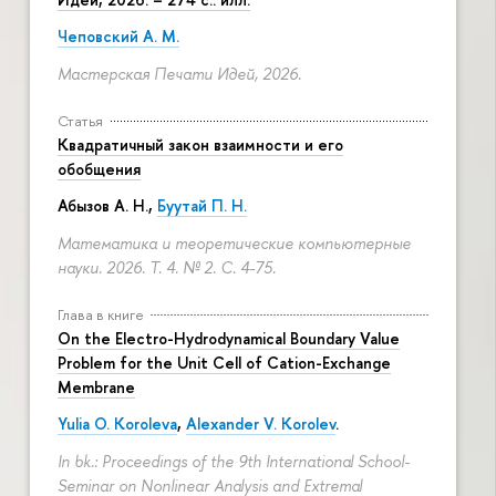
Чеповский А. М.
Мастерская Печати Идей, 2026.
Статья
Квадратичный закон взаимности и его
обобщения
Абызов А. Н.,
Буутай П. Н.
Математика и теоретические компьютерные
науки. 2026. Т. 4. № 2.
С. 4-75.
Глава в книге
On the Electro-Hydrodynamical Boundary Value
Problem for the Unit Cell of Cation-Exchange
Membrane
Yulia O. Koroleva
,
Alexander V. Korolev
.
In bk.: Proceedings of the 9th International School-
Seminar on Nonlinear Analysis and Extremal