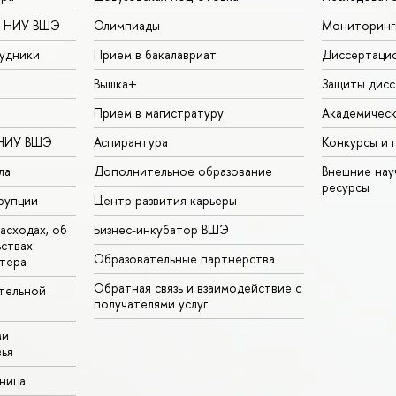
в НИУ ВШЭ
Олимпиады
Мониторинг
удники
Прием в бакалавриат
Диссертаци
Вышка+
Защиты дисс
Прием в магистратуру
Академическ
 НИУ ВШЭ
Аспирантура
Конкурсы и 
ла
Дополнительное образование
Внешние на
ресурсы
рупции
Центр развития карьеры
асходах, об
Бизнес-инкубатор ВШЭ
ьствах
Образовательные партнерства
тера
Обратная связь и взаимодействие с
тельной
получателями услуг
ми
ья
аница