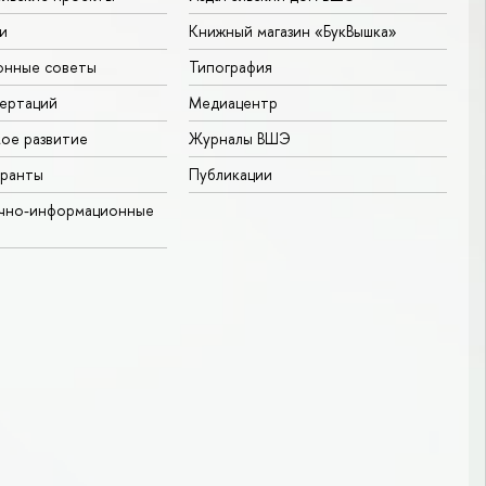
и
Книжный магазин «БукВышка»
онные советы
Типография
ертаций
Медиацентр
ое развитие
Журналы ВШЭ
гранты
Публикации
учно-информационные