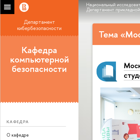
Национальный исследоват
Департамент прикладной
Департамент
кибербезопасности
Тема «Мос
Кафедра
компьютерной
Моск
безопасности
студ
КАФЕДРА
О кафедре