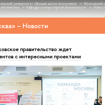
ельский университет «Высшая школа экономики»
Московский 
 математики
Кафедра компьютерной безопасности
Новос
ква» – Новости
овское правительство ждет
ентов с интересными проектами