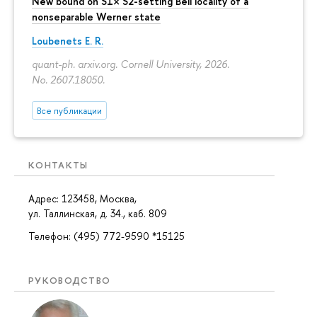
New bound on S1× S2-setting Bell locality of a
nonseparable Werner state
Loubenets E. R.
quant-ph. arxiv.org. Cornell University, 2026.
No. 2607.18050.
Все публикации
КОНТАКТЫ
Адрес: 123458, Москва,
ул. Таллинская, д. 34., каб. 809
Телефон: (495) 772-9590 *15125
РУКОВОДСТВО