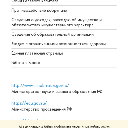
Фонд целевого капитала
Допол
Противодействие коррупции
Центр
Сведения о доходах, расходах, об имуществе и
Бизне
обязательствах имущественного характера
Образ
Сведения об образовательной организации
Обрат
Людям с ограниченными возможностями здоровья
Единая платежная страница
Работа в Вышке
http://www.minobrnauki.gov.ru/
Министерство науки и высшего образования РФ
https://edu.gov.ru/
Министерство просвещения РФ
https://elearning.hse.ru/mooc
Массовые открытые онлайн-курсы
Мы используем файлы cookies для улучшения работы сайта