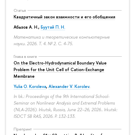
Статья
Квадратичный закон взаимности и его обобщения
Абызов А. Н.,
Буутай П. Н.
Математика и теоретические компьютерные
науки. 2026. Т. 4. № 2.
С. 4-75.
Глава в книге
On the Electro-Hydrodynamical Boundary Value
Problem for the Unit Cell of Cation-Exchange
Membrane
Yulia O. Koroleva
,
Alexander V. Korolev
.
In bk.: Proceedings of the 9th International School-
Seminar on Nonlinear Analysis and Extremal Problems
(NLA-2026). Irkutsk, Russia, June 22–26, 2026.. Irkutsk:
ISDCT SB RAS, 2026.
P. 132-133.
Препринт