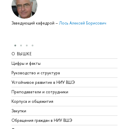
Заведующий кафедрой
–
Лось Алексей Борисович
О ВЫШКЕ
ОБР
Цифры и факты
Лице
Руководство и структура
Довуз
Устойчивое развитие в НИУ ВШЭ
Олим
Преподаватели и сотрудники
Прием
Корпуса и общежития
Вышк
Закупки
Прием
Обращения граждан в НИУ ВШЭ
Аспир