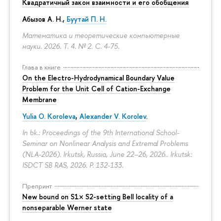
Квадратичный закон взаимности и его обобщения
Абызов А. Н.,
Буутай П. Н.
Математика и теоретические компьютерные
науки. 2026. Т. 4. № 2.
С. 4-75.
Глава в книге
On the Electro-Hydrodynamical Boundary Value
Problem for the Unit Cell of Cation-Exchange
Membrane
Yulia O. Koroleva
,
Alexander V. Korolev
.
In bk.: Proceedings of the 9th International School-
Seminar on Nonlinear Analysis and Extremal Problems
(NLA-2026). Irkutsk, Russia, June 22–26, 2026.. Irkutsk:
ISDCT SB RAS, 2026.
P. 132-133.
Препринт
New bound on S1× S2-setting Bell locality of a
nonseparable Werner state