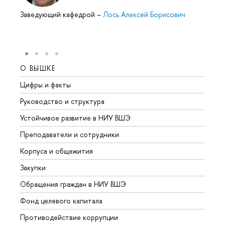
Заведующий кафедрой
–
Лось Алексей Борисович
О ВЫШКЕ
ОБР
Цифры и факты
Лице
Руководство и структура
Довуз
Устойчивое развитие в НИУ ВШЭ
Олим
Преподаватели и сотрудники
Прием
Корпуса и общежития
Вышк
Закупки
Прием
Обращения граждан в НИУ ВШЭ
Аспир
Фонд целевого капитала
Допол
Противодействие коррупции
Центр