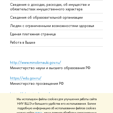
Сведения о доходах, расходах, об имуществе и
Бизне
обязательствах имущественного характера
Образ
Сведения об образовательной организации
Обрат
Людям с ограниченными возможностями здоровья
Единая платежная страница
Работа в Вышке
http://www.minobrnauki.gov.ru/
Министерство науки и высшего образования РФ
https://edu.gov.ru/
Министерство просвещения РФ
https://elearning.hse.ru/mooc
Массовые открытые онлайн-курсы
Мы используем файлы cookies для улучшения работы сайта
НИУ ВШЭ и большего удобства его использования. Более
подробную информацию об использовании файлов cookies
можно найти
здесь
, наши правила обработки персональных