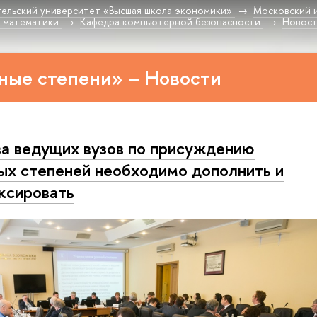
ельский университет «Высшая школа экономики»
Московский 
 математики
Кафедра компьютерной безопасности
Новос
ные степени» – Новости
а ведущих вузов по присуждению
ых степеней необходимо дополнить и
ксировать