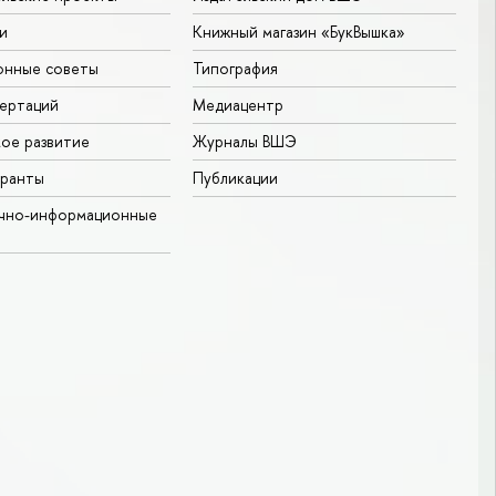
и
Книжный магазин «БукВышка»
онные советы
Типография
ертаций
Медиацентр
ое развитие
Журналы ВШЭ
гранты
Публикации
учно-информационные