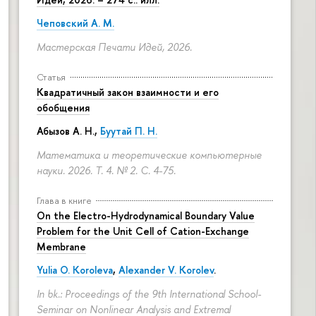
Чеповский А. М.
Мастерская Печати Идей, 2026.
Статья
Квадратичный закон взаимности и его
обобщения
Абызов А. Н.,
Буутай П. Н.
Математика и теоретические компьютерные
науки. 2026. Т. 4. № 2.
С. 4-75.
Глава в книге
On the Electro-Hydrodynamical Boundary Value
Problem for the Unit Cell of Cation-Exchange
Membrane
Yulia O. Koroleva
,
Alexander V. Korolev
.
In bk.: Proceedings of the 9th International School-
Seminar on Nonlinear Analysis and Extremal