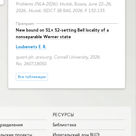
Problems (NLA-2026). Irkutsk, Russia, June 22–26,
2026.. Irkutsk: ISDCT SB RAS, 2026.
P. 132-133.
Препринт
New bound on S1× S2-setting Bell locality of a
nonseparable Werner state
Loubenets E. R.
quant-ph. arxiv.org. Cornell University, 2026.
No. 2607.18050.
Все публикации
РЕСУРСЫ
разделения
Библиотека
льские проекты
Издательский дом ВШЭ