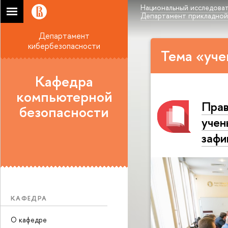
Национальный исследоват
Департамент прикладной
Департамент
кибербезопасности
Тема «уче
Кафедра
компьютерной
Прав
безопасности
учен
зафи
КАФЕДРА
О кафедре