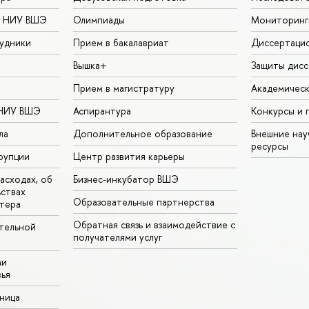
в НИУ ВШЭ
Олимпиады
Мониторинг
удники
Прием в бакалавриат
Диссертаци
Вышка+
Защиты дисс
Прием в магистратуру
Академическ
 НИУ ВШЭ
Аспирантура
Конкурсы и 
ла
Дополнительное образование
Внешние на
ресурсы
рупции
Центр развития карьеры
асходах, об
Бизнес-инкубатор ВШЭ
ьствах
Образовательные партнерства
тера
Обратная связь и взаимодействие с
тельной
получателями услуг
ми
ья
аница