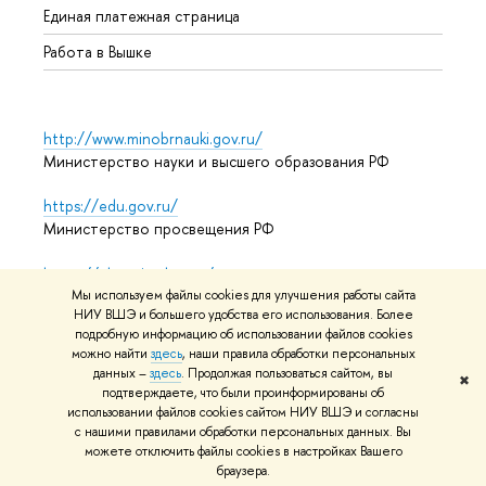
Единая платежная страница
Работа в Вышке
http://www.minobrnauki.gov.ru/
Министерство науки и высшего образования РФ
https://edu.gov.ru/
Министерство просвещения РФ
https://elearning.hse.ru/mooc
Массовые открытые онлайн-курсы
Мы используем файлы cookies для улучшения работы сайта
НИУ ВШЭ и большего удобства его использования. Более
подробную информацию об использовании файлов cookies
можно найти
здесь
, наши правила обработки персональных
данных –
здесь
. Продолжая пользоваться сайтом, вы
© НИУ ВШЭ 1993–2026
Адреса и контакты
Условия
✖
подтверждаете, что были проинформированы об
использования материалов
Политика конфиденциальности
использовании файлов cookies сайтом НИУ ВШЭ и согласны
Карта сайта
с нашими правилами обработки персональных данных. Вы
можете отключить файлы cookies в настройках Вашего
Редактору
браузера.