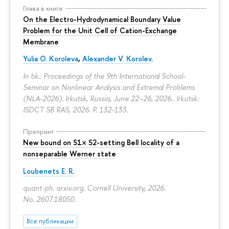
Глава в книге
On the Electro-Hydrodynamical Boundary Value
Problem for the Unit Cell of Cation-Exchange
Membrane
Yulia O. Koroleva
,
Alexander V. Korolev
.
In bk.: Proceedings of the 9th International School-
Seminar on Nonlinear Analysis and Extremal Problems
(NLA-2026). Irkutsk, Russia, June 22–26, 2026.. Irkutsk:
ISDCT SB RAS, 2026.
P. 132-133.
Препринт
New bound on S1× S2-setting Bell locality of a
nonseparable Werner state
Loubenets E. R.
quant-ph. arxiv.org. Cornell University, 2026.
No. 2607.18050.
Все публикации