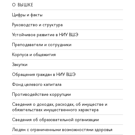
О ВЫШКЕ
ОБР
Цифры и факты
Лице
Руководство и структура
Довуз
Устойчивое развитие в НИУ ВШЭ
Олим
Преподаватели и сотрудники
Прием
Корпуса и общежития
Вышк
Закупки
Прием
Обращения граждан в НИУ ВШЭ
Аспир
Фонд целевого капитала
Допол
Противодействие коррупции
Центр
Сведения о доходах, расходах, об имуществе и
Бизне
обязательствах имущественного характера
Образ
Сведения об образовательной организации
Обрат
Людям с ограниченными возможностями здоровья