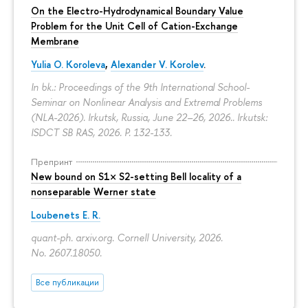
On the Electro-Hydrodynamical Boundary Value
Problem for the Unit Cell of Cation-Exchange
Membrane
Yulia O. Koroleva
,
Alexander V. Korolev
.
In bk.: Proceedings of the 9th International School-
Seminar on Nonlinear Analysis and Extremal Problems
(NLA-2026). Irkutsk, Russia, June 22–26, 2026.. Irkutsk:
ISDCT SB RAS, 2026.
P. 132-133.
Препринт
New bound on S1× S2-setting Bell locality of a
nonseparable Werner state
Loubenets E. R.
quant-ph. arxiv.org. Cornell University, 2026.
No. 2607.18050.
Все публикации