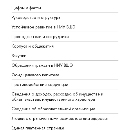
Цифры и факты
Лице
Руководство и структура
Довуз
Устойчивое развитие в НИУ ВШЭ
Олим
Преподаватели и сотрудники
Прием
Корпуса и общежития
Вышк
Закупки
Прием
Обращения граждан в НИУ ВШЭ
Аспир
Фонд целевого капитала
Допол
Противодействие коррупции
Центр
Сведения о доходах, расходах, об имуществе и
Бизне
обязательствах имущественного характера
Образ
Сведения об образовательной организации
Обрат
Людям с ограниченными возможностями здоровья
Единая платежная страница