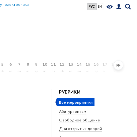
ут электроники
РУС
EN
5
6
7
8
9
10
11
12
13
14
15
16
17
18
19
20
сб
вс
пн
вт
ср
чт
пт
сб
вс
пн
вт
ср
чт
пт
сб
вс
РУБРИКИ
Все мероприятия
Абитуриентам
Свободное общение
Дни открытых дверей
Анонсы