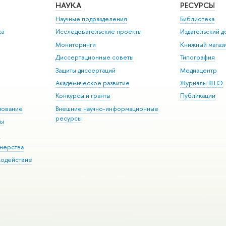
НАУКА
РЕСУРСЫ
Научные подразделения
Библиотека
ка
Исследовательские проекты
Издательский 
Мониторинги
Книжный магаз
Диссертационные советы
Типография
Защиты диссертаций
Медиацентр
Академическое развитие
Журналы ВШЭ
Конкурсы и гранты
Публикации
зование
Внешние научно-информационные
ресурсы
ры
Э
нерства
модействие