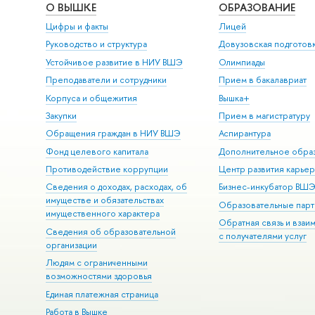
О ВЫШКЕ
ОБРАЗОВАНИЕ
Цифры и факты
Лицей
Руководство и структура
Довузовская подготов
Устойчивое развитие в НИУ ВШЭ
Олимпиады
Преподаватели и сотрудники
Прием в бакалавриат
Корпуса и общежития
Вышка+
Закупки
Прием в магистратуру
Обращения граждан в НИУ ВШЭ
Аспирантура
Фонд целевого капитала
Дополнительное обра
Противодействие коррупции
Центр развития карье
Сведения о доходах, расходах, об
Бизнес-инкубатор ВШ
имуществе и обязательствах
Образовательные парт
имущественного характера
Обратная связь и взаи
Сведения об образовательной
с получателями услуг
организации
Людям с ограниченными
возможностями здоровья
Единая платежная страница
Работа в Вышке