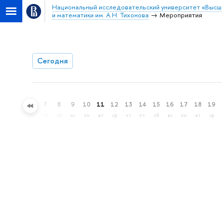
Национальный исследовательский университет «Высш
и математики им. А.Н. Тихонова
Мероприятия
Сегодня
4
5
6
7
8
9
10
11
12
13
14
15
16
17
18
19
вт
ср
чт
пт
сб
вс
пн
вт
ср
чт
пт
сб
вс
пн
вт
ср