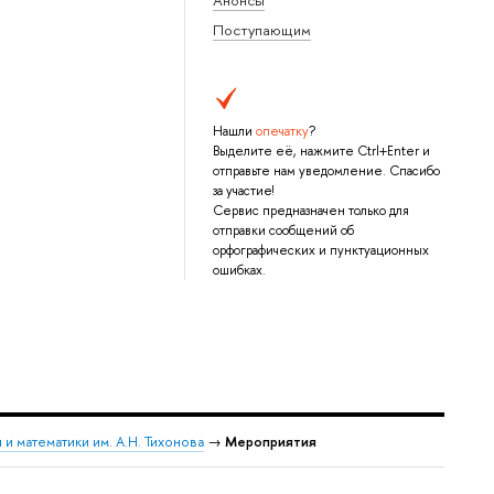
Поступающим
Нашли
опечатку
?
Выделите её, нажмите Ctrl+Enter и
отправьте нам уведомление. Спасибо
за участие!
Сервис предназначен только для
отправки сообщений об
орфографических и пунктуационных
ошибках.
и математики им. А.Н. Тихонова
→
Мероприятия