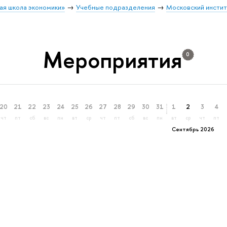
ая школа экономики»
Учебные подразделения
Московский инстит
Мероприятия
0
20
21
22
23
24
25
26
27
28
29
30
31
1
2
3
4
чт
пт
сб
вс
пн
вт
ср
чт
пт
сб
вс
пн
вт
ср
чт
пт
Сентябрь 2026