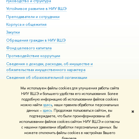
Руководство и структура
Дов
Устойчивое развитие в НИУ ВШЭ
Ол
Преподаватели и сотрудники
При
Корпуса и общежития
Вы
Закупки
При
Обращения граждан в НИУ ВШЭ
Ас
Фонд целевого капитала
До
Противодействие коррупции
Цен
Сведения о доходах, расходах, об имуществе и
Би
обязательствах имущественного характера
Об
Сведения об образовательной организации
Обр
Людям с ограниченными возможностями здоровья
Мы используем файлы cookies для улучшения работы сайта
Единая платежная страница
НИУ ВШЭ и большего удобства его использования. Более
подробную информацию об использовании файлов cookies
Работа в Вышке
можно найти
здесь
, наши правила обработки персональных
данных –
здесь
. Продолжая пользоваться сайтом, вы
✖
Редактору
подтверждаете, что были проинформированы об
© НИУ ВШЭ 1993–2026
Адреса и контакты
Условия использования
использовании файлов cookies сайтом НИУ ВШЭ и согласны
с нашими правилами обработки персональных данных. Вы
материалов
Политика конфиденциальности
Карта сайта
можете отключить файлы cookies в настройках Вашего
Шрифты HSE Sans и HSE Slab разработаны в
Школе дизайна НИУ ВШЭ
браузера.