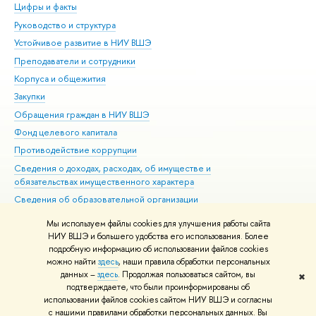
Цифры и факты
Ли
Руководство и структура
Дов
Устойчивое развитие в НИУ ВШЭ
Ол
Преподаватели и сотрудники
При
Корпуса и общежития
Вы
Закупки
При
Обращения граждан в НИУ ВШЭ
Ас
Фонд целевого капитала
До
Противодействие коррупции
Цен
Сведения о доходах, расходах, об имуществе и
Би
обязательствах имущественного характера
Об
Сведения об образовательной организации
Обр
Людям с ограниченными возможностями здоровья
Мы используем файлы cookies для улучшения работы сайта
Единая платежная страница
НИУ ВШЭ и большего удобства его использования. Более
подробную информацию об использовании файлов cookies
Работа в Вышке
можно найти
здесь
, наши правила обработки персональных
данных –
здесь
. Продолжая пользоваться сайтом, вы
✖
Редактору
подтверждаете, что были проинформированы об
© НИУ ВШЭ 1993–2026
Адреса и контакты
Условия использования
использовании файлов cookies сайтом НИУ ВШЭ и согласны
с нашими правилами обработки персональных данных. Вы
материалов
Политика конфиденциальности
Карта сайта