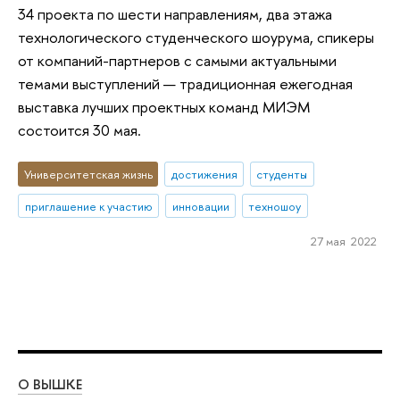
34 проекта по шести направлениям, два этажа
технологического студенческого шоурума, спикеры
от компаний-партнеров с самыми актуальными
темами выступлений — традиционная ежегодная
выставка лучших проектных команд МИЭМ
состоится 30 мая.
Университетская жизнь
достижения
студенты
приглашение к участию
инновации
техношоу
27 мая 2022
О ВЫШКЕ
ОБ