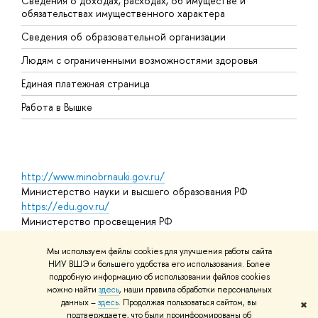
Сведения о доходах, расходах, об имуществе и
Б
обязательствах имущественного характера
О
Сведения об образовательной организации
О
Людям с ограниченными возможностями здоровья
Единая платежная страница
Работа в Вышке
http://www.minobrnauki.gov.ru/
Министерство науки и высшего образования РФ
https://edu.gov.ru/
Министерство просвещения РФ
https://elearning.hse.ru/mooc
Массовые открытые онлайн-курсы
Мы используем файлы cookies для улучшения работы сайта
НИУ ВШЭ и большего удобства его использования. Более
подробную информацию об использовании файлов cookies
можно найти
здесь
, наши правила обработки персональных
© НИУ ВШЭ 1993–2026
Адреса и контакты
Условия
данных –
здесь
. Продолжая пользоваться сайтом, вы
✖
использования материалов
Политика конфиденциальности
Карта
подтверждаете, что были проинформированы об