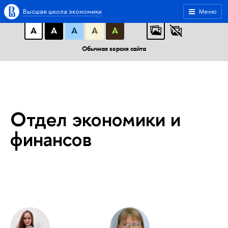
A
A
A
АБB
АБB
АБB
Высшая школа экономики
Меню
А
А
А
А
А
Обычная версия сайта
Отдел экономики и
финансов