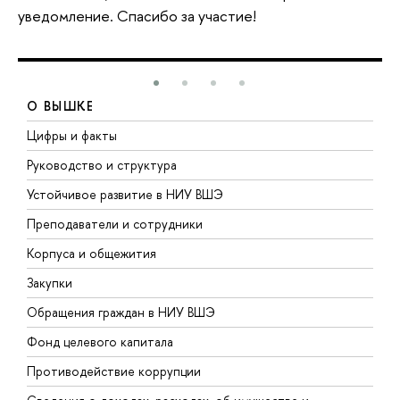
уведомление. Спасибо за участие!
О ВЫШКЕ
Цифры и факты
Л
Руководство и структура
Д
Устойчивое развитие в НИУ ВШЭ
О
Преподаватели и сотрудники
П
Корпуса и общежития
В
Закупки
П
Обращения граждан в НИУ ВШЭ
А
Фонд целевого капитала
Д
Противодействие коррупции
Ц