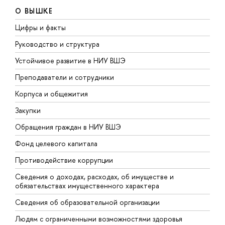
О ВЫШКЕ
Цифры и факты
Л
Руководство и структура
Д
Устойчивое развитие в НИУ ВШЭ
О
Преподаватели и сотрудники
П
Корпуса и общежития
В
Закупки
П
Обращения граждан в НИУ ВШЭ
А
Фонд целевого капитала
Д
Противодействие коррупции
Ц
Сведения о доходах, расходах, об имуществе и
Б
обязательствах имущественного характера
О
Сведения об образовательной организации
О
Людям с ограниченными возможностями здоровья